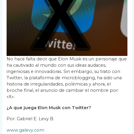
o
p
n
ti
o
p
r
k
No hace falta decir que Elon Musk es un personaje que
ha cautivado al mundo con sus ideas audaces,
ingeniosas e innovadoras. Sin embargo, su trato con
Twitter, la plataforma de microblogging, ha sido una
historia de irregularidades, polémicas y ahora, el
broche final, el anuncio de cambiar el nombre por:
«X».
¿A que juega Elon Musk con Twitter?
Por: Gabriel E. Levy B.
www.galevy.com