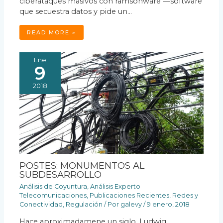
ciberataques masivos con ramsonware —software
que secuestra datos y pide un…
READ MORE »
Ene
9
2018
POSTES: MONUMENTOS AL
SUBDESARROLLO
Análisis de Coyuntura
,
Análisis Experto
Telecomunicaciones
,
Publicaciones Recientes
,
Redes y
Conectividad
,
Regulación
/ Por
galevy
/
9 enero, 2018
Hace aproximadamene un siglo, Ludwig