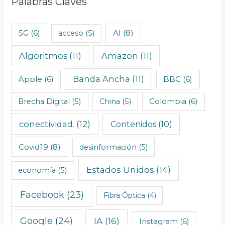
Palabras Claves
u
l
AI
(8)
5G
(6)
acceso
(5)
o
Algoritmos
(11)
Amazon
(11)
s
C
Banda Ancha
(11)
Apple
(6)
BBC
(6)
r
o
Brecha Digital
(5)
China
(5)
Colombia
(6)
n
conectividad.
(12)
Contenidos
(10)
o
l
Covid19
(8)
desinformación
(5)
ó
Estados Unidos
(14)
economía
(5)
g
i
Facebook
(23)
Fibra Óptica
(4)
c
o
Google
(24)
IA
(16)
Instagram
(6)