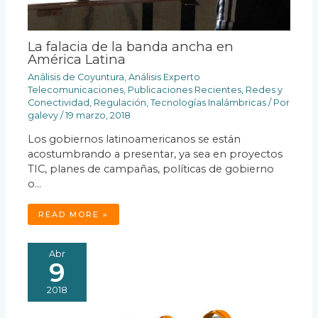
La falacia de la banda ancha en
América Latina
Análisis de Coyuntura
,
Análisis Experto
Telecomunicaciones
,
Publicaciones Recientes
,
Redes y
Conectividad
,
Regulación
,
Tecnologías Inalámbricas
/ Por
galevy
/
19 marzo, 2018
Los gobiernos latinoamericanos se están
acostumbrando a presentar, ya sea en proyectos
TIC, planes de campañas, políticas de gobierno
o…
READ MORE »
Abr
9
2018