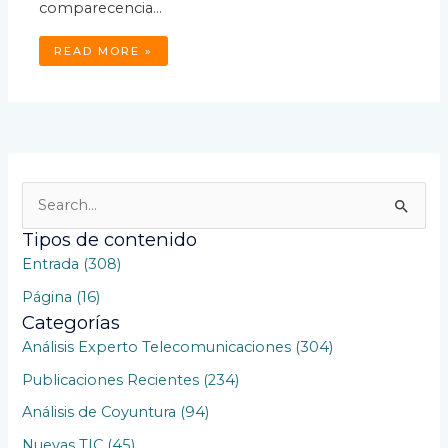
comparecencia…
READ MORE »
B
u
Tipos de contenido
s
Entrada (308)
c
Página (16)
a
Categorías
r
Análisis Experto Telecomunicaciones (304)
p
Publicaciones Recientes (234)
o
Análisis de Coyuntura (94)
r
Nuevas TIC (45)