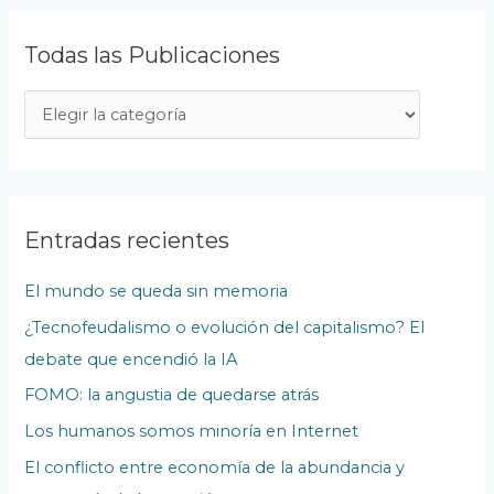
Todas las Publicaciones
T
o
d
a
s
Entradas recientes
l
El mundo se queda sin memoria
a
¿Tecnofeudalismo o evolución del capitalismo? El
s
debate que encendió la IA
P
u
FOMO: la angustia de quedarse atrás
b
Los humanos somos minoría en Internet
l
El conflicto entre economía de la abundancia y
i