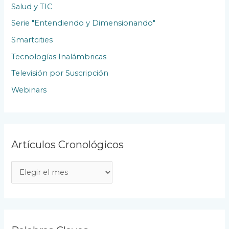
Salud y TIC
Serie "Entendiendo y Dimensionando"
Smartcities
Tecnologías Inalámbricas
Televisión por Suscripción
Webinars
Artículos Cronológicos
A
r
t
í
c