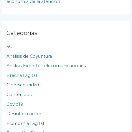
economía de la atención
c
a
c
Categorías
i
o
5G
n
Análisis de Coyuntura
e
Análisis Experto Telecomunicaciones
s
Brecha Digital
Ciberseguridad
Contenidos
Covid19
Desinformación
Economía Digital