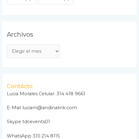
Archivos
A
r
c
h
i
Contácto
v
Lucia Morales Celular: 314 418 9661
o
E-Mail luciam@andinalink.com
s
Skype tdcevents01
WhatsApp 310 214 8115