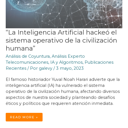
“La Inteligencia Artificial hackeó el
sistema operativo de la civilización
humana”
Análisis de Coyuntura
,
Análisis Experto
Telecomunicaciones
,
IA y Algoritmos
,
Publicaciones
Recientes
/ Por
galevy
/
3 mayo, 2023
El famoso historiador Yuval Noah Harari advierte que la
inteligencia artificial (IA) ha vulnerado el sistema
operativo de la civilización humana, afectando diversos
aspectos de nuestra sociedad y planteando desafíos
éticos y políticos que requieren atención inmediata.
“LA
READ MORE »
INTELIGENCIA
ARTIFICIAL
HACKEÓ