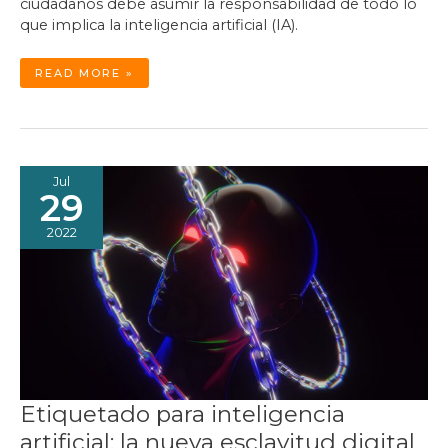
ciudadanos debe asumir la responsabilidad de todo lo
que implica la inteligencia artificial (IA).
ESTADOS
READ MORE »
UNIDOS
QUIERE
REGULAR
LA
INTELIGENCIA
ARTIFICIAL
Jul
29
2022
Etiquetado para inteligencia
artificial: la nueva esclavitud digital