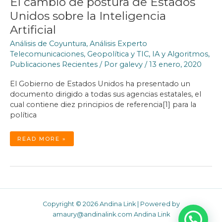
El cambio de postura de Estados
Unidos sobre la Inteligencia
Artificial
Análisis de Coyuntura
,
Análisis Experto
Telecomunicaciones
,
Geopolítica y TIC
,
IA y Algoritmos
,
Publicaciones Recientes
/ Por
galevy
/
13 enero, 2020
El Gobierno de Estados Unidos ha presentado un
documento dirigido a todas sus agencias estatales, el
cual contiene diez principios de referencia[1] para la
política
EL
READ MORE »
CAMBIO
DE
POSTURA
DE
ESTADOS
UNIDOS
SOBRE
LA
INTELIGENCIA
ARTIFICIAL
Copyright © 2026 Andina Link | Powered by
amaury@andinalink.com Andina Link