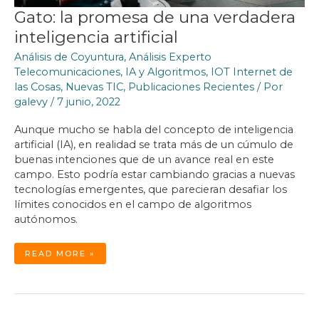
Gato: la promesa de una verdadera
inteligencia artificial
Análisis de Coyuntura
,
Análisis Experto
Telecomunicaciones
,
IA y Algoritmos
,
IOT Internet de
las Cosas
,
Nuevas TIC
,
Publicaciones Recientes
/ Por
galevy
/
7 junio, 2022
Aunque mucho se habla del concepto de inteligencia
artificial (IA), en realidad se trata más de un cúmulo de
buenas intenciones que de un avance real en este
campo. Esto podría estar cambiando gracias a nuevas
tecnologías emergentes, que parecieran desafiar los
límites conocidos en el campo de algoritmos
autónomos.
GATO:
READ MORE »
LA
PROMESA
DE
UNA
VERDADERA
INTELIGENCIA
ARTIFICIAL