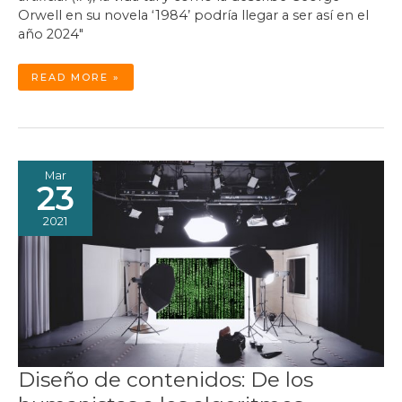
Orwell en su novela ‘1984’ podría llegar a ser así en el
año 2024″
DEL
READ MORE »
GRAN
HERMANO
DE
1984
A
LA
INTELIGENCIA
ARTIFICIAL
DE
2024
Mar
23
2021
Diseño de contenidos: De los