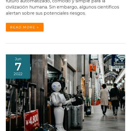
futuro automatizado, cómodo y simple para la
civilización humana. Sin embargo, algunos científicos
alertan sobre sus potenciales riesgos.
EL
READ MORE »
GRAN
RETO
DE
LA
HUMANIDAD
FRENTE
A
LA
INTELIGENCIA
ARTIFICIAL
Jun
7
2022