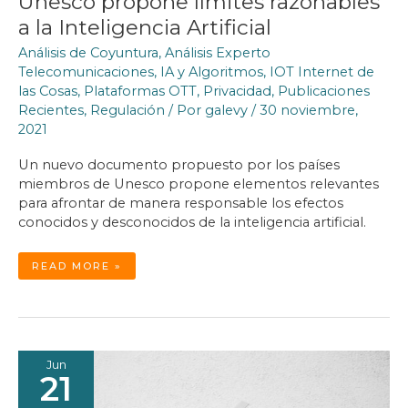
Unesco propone límites razonables
a la Inteligencia Artificial
Análisis de Coyuntura
,
Análisis Experto
Telecomunicaciones
,
IA y Algoritmos
,
IOT Internet de
las Cosas
,
Plataformas OTT
,
Privacidad
,
Publicaciones
Recientes
,
Regulación
/ Por
galevy
/
30 noviembre,
2021
Un nuevo documento propuesto por los países
miembros de Unesco propone elementos relevantes
para afrontar de manera responsable los efectos
conocidos y desconocidos de la inteligencia artificial.
UNESCO
READ MORE »
PROPONE
LÍMITES
RAZONABLES
A
LA
INTELIGENCIA
ARTIFICIAL
Jun
21