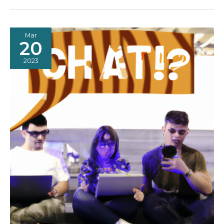
EL
SISTEMA
OPERATIVO
DE
LA
CIVILIZACIÓN
HUMANA”
Mar
20
2023