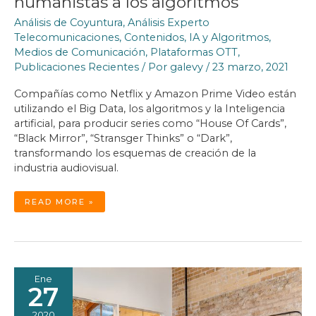
humanistas a los algoritmos
Análisis de Coyuntura
,
Análisis Experto
Telecomunicaciones
,
Contenidos
,
IA y Algoritmos
,
Medios de Comunicación
,
Plataformas OTT
,
Publicaciones Recientes
/ Por
galevy
/
23 marzo, 2021
Compañías como Netflix y Amazon Prime Video están
utilizando el Big Data, los algoritmos y la Inteligencia
artificial, para producir series como “House Of Cards”,
“Black Mirror”, “Stransger Thinks” o “Dark”,
transformando los esquemas de creación de la
industria audiovisual.
DISEÑO
READ MORE »
DE
CONTENIDOS:
DE
LOS
HUMANISTAS
A
LOS
ALGORITMOS
Ene
27
2020