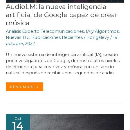
AudioLM: la nueva inteligencia
artificial de Google capaz de crear
música
Análisis Experto Telecomunicaciones
,
IA y Algoritmos
,
Nuevas TIC
,
Publicaciones Recientes
/ Por
galevy
/
19
octubre, 2022
Un nuevo sistema de inteligencia artificial (IA), creado
por investigadores de Google, demostró altos niveles
de eficiencia para crear voz y música con un sonido
natural después de recibir unos segundos de audio.
AUDIOLM:
READ MORE »
LA
NUEVA
INTELIGENCIA
ARTIFICIAL
DE
GOOGLE
CAPAZ
DE
CREAR
MÚSICA
Oct
14