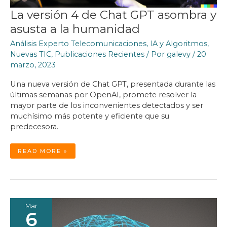
La versión 4 de Chat GPT asombra y
asusta a la humanidad
Análisis Experto Telecomunicaciones
,
IA y Algoritmos
,
Nuevas TIC
,
Publicaciones Recientes
/ Por
galevy
/
20
marzo, 2023
Una nueva versión de Chat GPT, presentada durante las
últimas semanas por OpenAI, promete resolver la
mayor parte de los inconvenientes detectados y ser
muchísimo más potente y eficiente que su
predecesora.
LA
READ MORE »
VERSIÓN
4
DE
CHAT
GPT
ASOMBRA
Y
ASUSTA
A
LA
Mar
HUMANIDAD
6