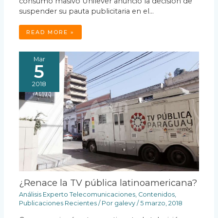
consumo masivo Unilever anunció la decisión de
suspender su pauta publicitaria en el…
READ MORE »
Mar
5
2018
¿Renace la TV pública latinoamericana?
Análisis Experto Telecomunicaciones
,
Contenidos
,
Publicaciones Recientes
/ Por
galevy
/
5 marzo, 2018