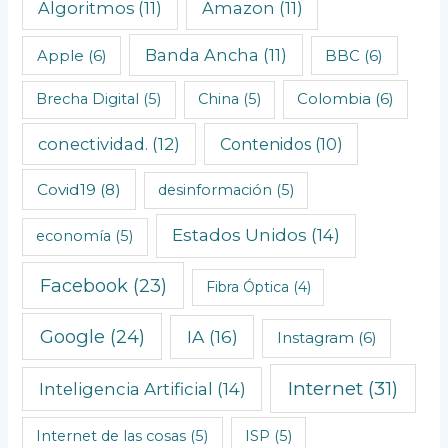
Algoritmos
(11)
Amazon
(11)
s
C
Banda Ancha
(11)
Apple
(6)
BBC
(6)
r
o
Brecha Digital
(5)
China
(5)
Colombia
(6)
n
conectividad.
(12)
Contenidos
(10)
o
l
Covid19
(8)
desinformación
(5)
ó
Estados Unidos
(14)
economía
(5)
g
i
Facebook
(23)
Fibra Óptica
(4)
c
o
Google
(24)
IA
(16)
Instagram
(6)
s
Internet
(31)
Inteligencia Artificial
(14)
Internet de las cosas
(5)
ISP
(5)