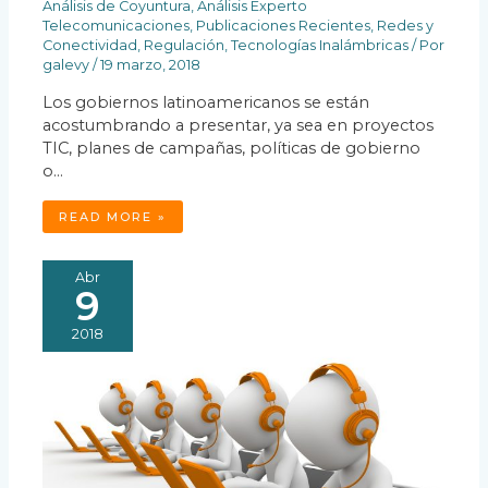
Análisis de Coyuntura
,
Análisis Experto
Telecomunicaciones
,
Publicaciones Recientes
,
Redes y
Conectividad
,
Regulación
,
Tecnologías Inalámbricas
/ Por
galevy
/
19 marzo, 2018
Los gobiernos latinoamericanos se están
acostumbrando a presentar, ya sea en proyectos
TIC, planes de campañas, políticas de gobierno
o…
READ MORE »
Abr
9
2018