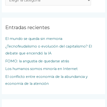
o
d
a
s
Entradas recientes
l
El mundo se queda sin memoria
a
¿Tecnofeudalismo o evolución del capitalismo? El
s
debate que encendió la IA
P
u
FOMO: la angustia de quedarse atrás
b
Los humanos somos minoría en Internet
l
El conflicto entre economía de la abundancia y
i
economía de la atención
c
a
c