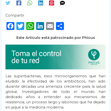
Compartir
F
T
W
Li
E
C
a
w
h
n
m
o
Este Artículo está patrocinado por Phicus
c
it
a
k
ai
m
e
te
ts
e
l
p
b
r
A
dI
ar
o
p
n
ti
o
p
r
Las superbacterias, esos microorganismos que han
k
eludido la efectividad de los antibióticos, han sido
durante décadas una amenaza creciente para la salud
global. Investigadores de todo el mundo han
dedicado años a entender sus mecanismos de
resistencia, un proceso largo y laborioso que ha dejado
en jaque a la medicina moderna.