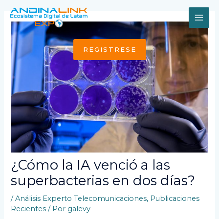
Ir
al
MAI
contenido
ME
REGISTRESE
¿Cómo la IA venció a las
superbacterias en dos días?
/
Análisis Experto Telecomunicaciones
,
Publicaciones
Recientes
/ Por
galevy