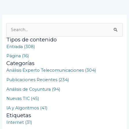
B
u
Tipos de contenido
s
Entrada (308)
c
Página (16)
a
Categorías
r
Análisis Experto Telecomunicaciones (304)
p
Publicaciones Recientes (234)
o
Análisis de Coyuntura (94)
r
Nuevas TIC (45)
:
IA y Algoritmos (41)
Etiquetas
Internet (31)