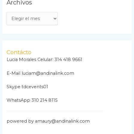
Archivos
A
r
c
h
i
Contácto
v
Lucia Morales Celular: 314 418 9661
o
E-Mail luciam@andinalink.com
s
Skype tdcevents01
WhatsApp 310 214 8115
powered by amaury@andinalink.com