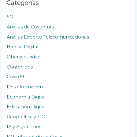
Categorías
i
o
5G
n
Análisis de Coyuntura
e
Análisis Experto Telecomunicaciones
s
Brecha Digital
Ciberseguridad
Contenidos
Covid19
Desinformación
Economía Digital
Educación Digital
Geopolítica y TIC
IA y Algoritmos
IOT Internet de las Cosas