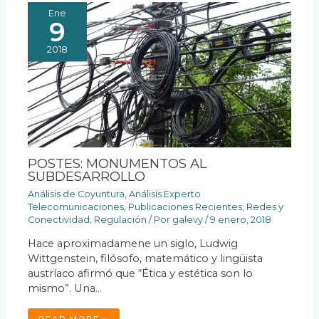
Ene
9
2018
POSTES: MONUMENTOS AL
SUBDESARROLLO
Análisis de Coyuntura
,
Análisis Experto
Telecomunicaciones
,
Publicaciones Recientes
,
Redes y
Conectividad
,
Regulación
/ Por
galevy
/
9 enero, 2018
Hace aproximadamene un siglo, Ludwig
Wittgenstein, filósofo, matemático y lingüista
austríaco afirmó que “Ética y estética son lo
mismo”. Una…
READ MORE »