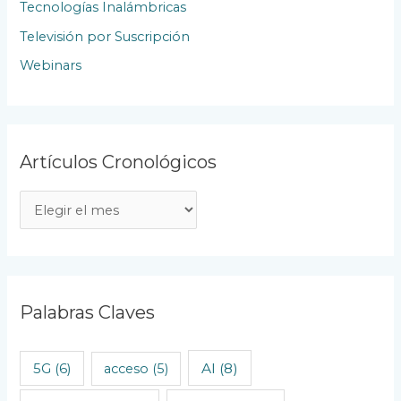
Tecnologías Inalámbricas
Televisión por Suscripción
Webinars
Artículos Cronológicos
A
r
t
í
c
Palabras Claves
u
l
AI
(8)
5G
(6)
acceso
(5)
o