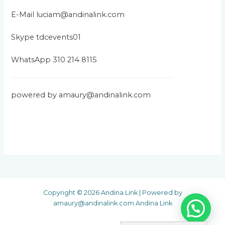
o
E-Mail luciam@andinalink.com
s
Skype tdcevents01
WhatsApp 310 214 8115
powered by amaury@andinalink.com
Copyright © 2026 Andina Link | Powered by
amaury@andinalink.com Andina Link