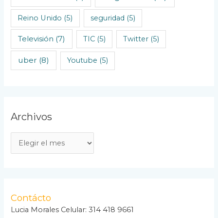
Reino Unido
(5)
seguridad
(5)
Televisión
(7)
TIC
(5)
Twitter
(5)
uber
(8)
Youtube
(5)
Archivos
A
r
c
h
i
Contácto
v
Lucia Morales Celular: 314 418 9661