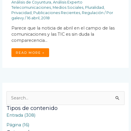
Análisis de Coyuntura
,
Análisis Experto
Telecomunicaciones
,
Medios Sociales
,
Pluralidad
,
Privacidad
,
Publicaciones Recientes
,
Regulación
/ Por
galevy
/
16 abril, 2018
Parece que la noticia de abril en el campo de las
comunicaciones y las TIC es sin duda la
comparecencia…
READ MORE »
B
u
Tipos de contenido
s
Entrada (308)
c
Página (16)
a