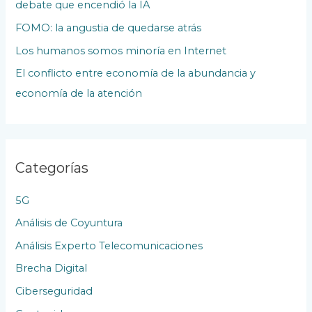
debate que encendió la IA
P
u
FOMO: la angustia de quedarse atrás
b
Los humanos somos minoría en Internet
l
El conflicto entre economía de la abundancia y
i
economía de la atención
c
a
c
Categorías
i
o
5G
n
Análisis de Coyuntura
e
Análisis Experto Telecomunicaciones
s
Brecha Digital
Ciberseguridad