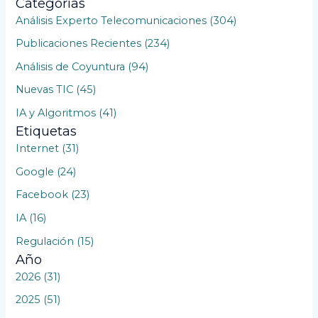
Categorías
r
Análisis Experto Telecomunicaciones (304)
p
Publicaciones Recientes (234)
o
Análisis de Coyuntura (94)
r
Nuevas TIC (45)
:
IA y Algoritmos (41)
Etiquetas
Internet (31)
Google (24)
Facebook (23)
IA (16)
Regulación (15)
Año
2026 (31)
2025 (51)