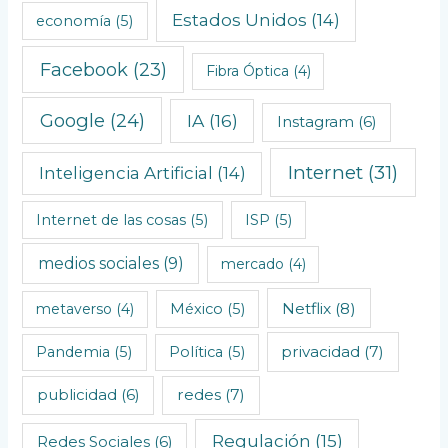
Estados Unidos
(14)
economía
(5)
g
i
Facebook
(23)
Fibra Óptica
(4)
c
o
Google
(24)
IA
(16)
Instagram
(6)
s
Internet
(31)
Inteligencia Artificial
(14)
Internet de las cosas
(5)
ISP
(5)
medios sociales
(9)
mercado
(4)
Netflix
(8)
metaverso
(4)
México
(5)
privacidad
(7)
Pandemia
(5)
Política
(5)
redes
(7)
publicidad
(6)
Regulación
(15)
Redes Sociales
(6)