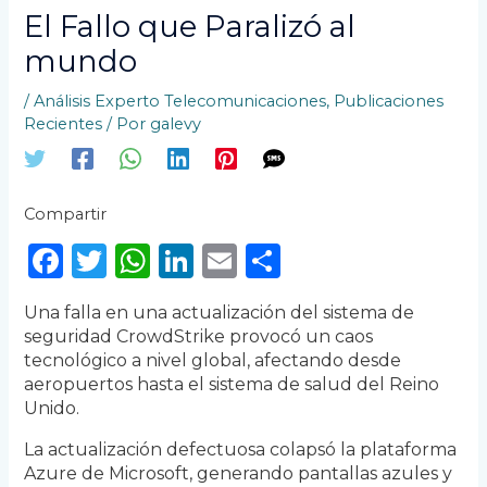
El Fallo que Paralizó al
mundo
/
Análisis Experto Telecomunicaciones
,
Publicaciones
Recientes
/ Por
galevy
Compartir
F
T
W
Li
E
C
a
w
h
n
m
o
Una falla en una actualización del sistema de
c
it
a
k
ai
m
seguridad CrowdStrike provocó un caos
e
te
ts
e
l
p
tecnológico a nivel global, afectando desde
aeropuertos hasta el sistema de salud del Reino
b
r
A
dI
ar
Unido.
o
p
n
ti
La actualización defectuosa colapsó la plataforma
o
p
r
Azure de Microsoft, generando pantallas azules y