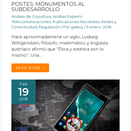
POSTES: MONUMENTOS AL
SUBDESARROLLO
Análisis de Coyuntura
,
Análisis Experto
Telecomunicaciones
,
Publicaciones Recientes
,
Redes y
Conectividad
,
Regulación
/ Por
galevy
/
9 enero, 2018
Hace aproximadamene un siglo, Ludwig
Wittgenstein, filósofo, matemático y lingüista
austríaco afirmó que “Ética y estética son lo
mismo”. Una…
READ MORE »
Feb
19
2018