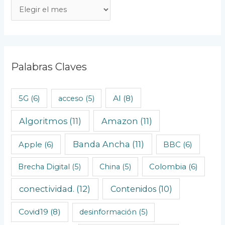
A
r
t
í
c
Palabras Claves
u
l
AI
(8)
5G
(6)
acceso
(5)
o
Algoritmos
(11)
Amazon
(11)
s
C
Banda Ancha
(11)
Apple
(6)
BBC
(6)
r
o
Brecha Digital
(5)
China
(5)
Colombia
(6)
n
conectividad.
(12)
Contenidos
(10)
o
l
Covid19
(8)
desinformación
(5)
ó