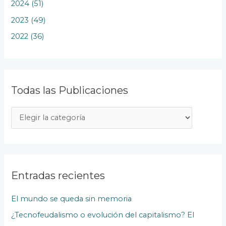
2024 (51)
2023 (49)
2022 (36)
Todas las Publicaciones
T
o
d
a
s
Entradas recientes
l
El mundo se queda sin memoria
a
¿Tecnofeudalismo o evolución del capitalismo? El
s