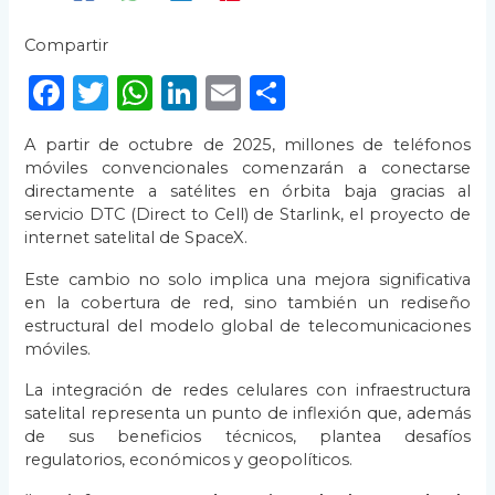
Compartir
F
T
W
Li
E
C
a
w
h
n
m
o
A partir de octubre de 2025, millones de teléfonos
c
it
a
k
ai
m
móviles convencionales comenzarán a conectarse
e
te
ts
e
l
p
directamente a satélites en órbita baja gracias al
servicio DTC (Direct to Cell) de Starlink, el proyecto de
b
r
A
dI
ar
internet satelital de SpaceX.
o
p
n
ti
Este cambio no solo implica una mejora significativa
o
p
r
en la cobertura de red, sino también un rediseño
estructural del modelo global de telecomunicaciones
k
móviles.
La integración de redes celulares con infraestructura
satelital representa un punto de inflexión que, además
de sus beneficios técnicos, plantea desafíos
regulatorios, económicos y geopolíticos.