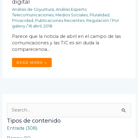
digital
Análisis de Coyuntura
,
Análisis Experto
Telecomunicaciones
,
Medios Sociales
,
Pluralidad
,
Privacidad
,
Publicaciones Recientes
,
Regulación
/ Por
galevy
/
16 abril, 2018
Parece que la noticia de abril en el campo de las
comunicaciones y las TIC es sin duda la
comparecencia…
READ MORE »
B
u
Tipos de contenido
s
Entrada (308)
c