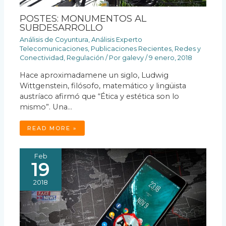
POSTES: MONUMENTOS AL
SUBDESARROLLO
Análisis de Coyuntura
,
Análisis Experto
Telecomunicaciones
,
Publicaciones Recientes
,
Redes y
Conectividad
,
Regulación
/ Por
galevy
/
9 enero, 2018
Hace aproximadamene un siglo, Ludwig
Wittgenstein, filósofo, matemático y lingüista
austríaco afirmó que “Ética y estética son lo
mismo”. Una…
READ MORE »
Feb
19
2018