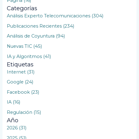
Página (16)
a
Categorías
r
Análisis Experto Telecomunicaciones (304)
p
Publicaciones Recientes (234)
o
Análisis de Coyuntura (94)
r
Nuevas TIC (45)
:
IA y Algoritmos (41)
Etiquetas
Internet (31)
Google (24)
Facebook (23)
IA (16)
Regulación (15)
Año
2026 (31)
2025 (51)