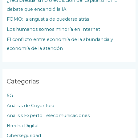
¿Tecnofeudalismo o evolución del capitalismo? El
s
debate que encendió la IA
P
u
FOMO: la angustia de quedarse atrás
b
Los humanos somos minoría en Internet
l
El conflicto entre economía de la abundancia y
i
economía de la atención
c
a
c
Categorías
i
o
5G
n
Análisis de Coyuntura
e
Análisis Experto Telecomunicaciones
s
Brecha Digital
Ciberseguridad