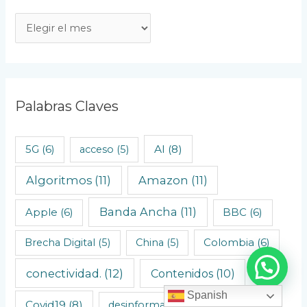
A
r
t
í
c
Palabras Claves
u
l
AI
(8)
5G
(6)
acceso
(5)
o
Algoritmos
(11)
Amazon
(11)
s
C
Banda Ancha
(11)
Apple
(6)
BBC
(6)
r
o
Brecha Digital
(5)
China
(5)
Colombia
(6)
n
conectividad.
(12)
Contenidos
(10)
o
Spanish
l
Covid19
(8)
desinformación
(5)