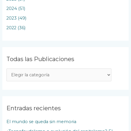
2024 (51)
2023 (49)
2022 (36)
Todas las Publicaciones
T
o
d
a
s
Entradas recientes
l
El mundo se queda sin memoria
a