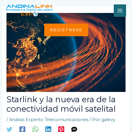
Ir
al
MAI
contenido
ME
REGISTRESE
Starlink y la nueva era de la
conectividad móvil satelital
/
Análisis Experto Telecomunicaciones
/ Por
galevy