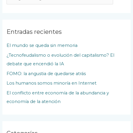
o
d
a
s
Entradas recientes
l
El mundo se queda sin memoria
a
¿Tecnofeudalismo o evolución del capitalismo? El
s
debate que encendió la IA
P
u
FOMO: la angustia de quedarse atrás
b
Los humanos somos minoría en Internet
l
El conflicto entre economía de la abundancia y
i
economía de la atención
c
a
c