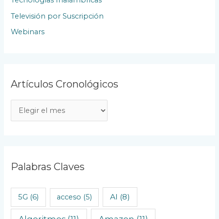
Televisión por Suscripción
Webinars
Artículos Cronológicos
A
r
t
í
c
Palabras Claves
u
l
AI
(8)
5G
(6)
acceso
(5)
o