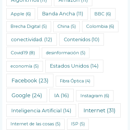
Algoritmos
(11)
Amazon
(11)
s
C
Banda Ancha
(11)
Apple
(6)
BBC
(6)
r
o
Brecha Digital
(5)
China
(5)
Colombia
(6)
n
conectividad.
(12)
Contenidos
(10)
o
l
Covid19
(8)
desinformación
(5)
ó
Estados Unidos
(14)
economía
(5)
g
i
Facebook
(23)
Fibra Óptica
(4)
c
o
Google
(24)
IA
(16)
Instagram
(6)
s
Internet
(31)
Inteligencia Artificial
(14)
Internet de las cosas
(5)
ISP
(5)