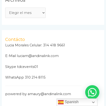
A
r
c
h
i
Contácto
v
Lucia Morales Celular: 314 418 9661
o
E-Mail luciam@andinalink.com
s
Skype tdcevents01
WhatsApp 310 214 8115
powered by amaury@andinalink.com
Spanish