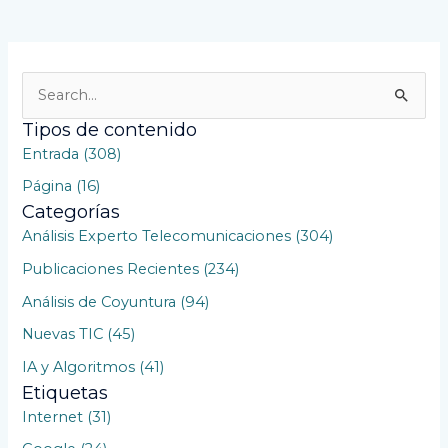
B
u
Tipos de contenido
s
Entrada (308)
c
Página (16)
a
Categorías
r
Análisis Experto Telecomunicaciones (304)
p
Publicaciones Recientes (234)
o
Análisis de Coyuntura (94)
r
Nuevas TIC (45)
:
IA y Algoritmos (41)
Etiquetas
Internet (31)