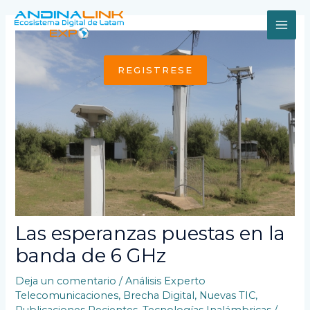
Ir
al
MAI
contenido
ME
REGISTRESE
Las esperanzas puestas en la
banda de 6 GHz
Deja un comentario
/
Análisis Experto
Telecomunicaciones
,
Brecha Digital
,
Nuevas TIC
,