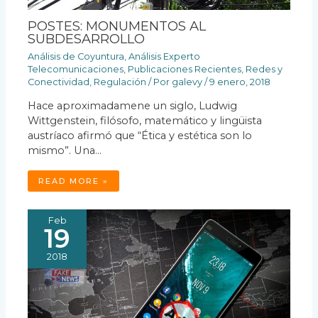
POSTES: MONUMENTOS AL
SUBDESARROLLO
Análisis de Coyuntura
,
Análisis Experto
Telecomunicaciones
,
Publicaciones Recientes
,
Redes y
Conectividad
,
Regulación
/ Por
galevy
/
9 enero, 2018
Hace aproximadamene un siglo, Ludwig
Wittgenstein, filósofo, matemático y lingüista
austríaco afirmó que “Ética y estética son lo
mismo”. Una…
READ MORE »
Feb
19
2018