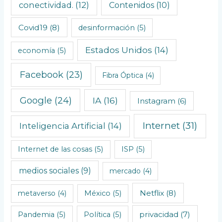
conectividad.
(12)
Contenidos
(10)
o
l
Covid19
(8)
desinformación
(5)
ó
Estados Unidos
(14)
economía
(5)
g
i
Facebook
(23)
Fibra Óptica
(4)
c
o
Google
(24)
IA
(16)
Instagram
(6)
s
Internet
(31)
Inteligencia Artificial
(14)
Internet de las cosas
(5)
ISP
(5)
medios sociales
(9)
mercado
(4)
Netflix
(8)
metaverso
(4)
México
(5)
privacidad
(7)
Pandemia
(5)
Política
(5)