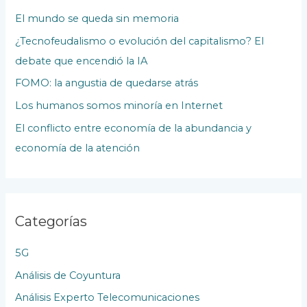
l
El mundo se queda sin memoria
a
¿Tecnofeudalismo o evolución del capitalismo? El
s
debate que encendió la IA
P
u
FOMO: la angustia de quedarse atrás
b
Los humanos somos minoría en Internet
l
El conflicto entre economía de la abundancia y
i
economía de la atención
c
a
c
Categorías
i
o
5G
n
Análisis de Coyuntura
e
Análisis Experto Telecomunicaciones
s