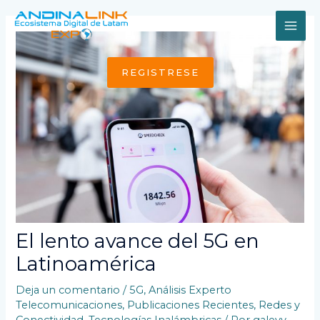
Ir
al
MAI
contenido
ME
REGISTRESE
El lento avance del 5G en
Latinoamérica
Deja un comentario
/
5G
,
Análisis Experto
Telecomunicaciones
,
Publicaciones Recientes
,
Redes y