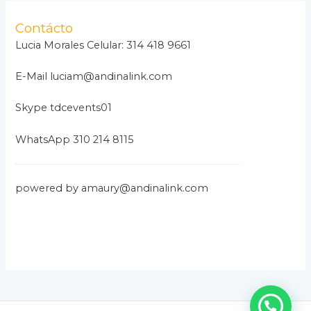
h
i
Contácto
v
Lucia Morales Celular: 314 418 9661
o
E-Mail luciam@andinalink.com
s
Skype tdcevents01
WhatsApp 310 214 8115
powered by amaury@andinalink.com