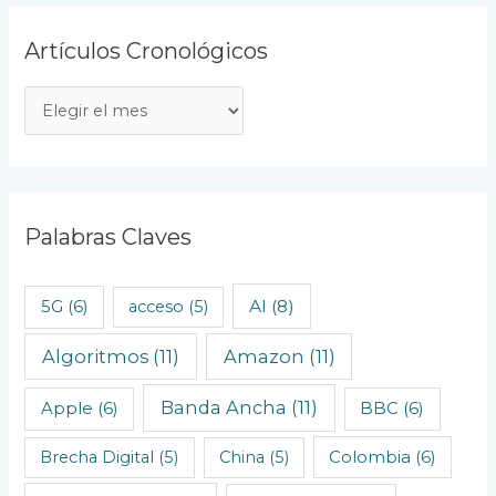
Artículos Cronológicos
A
r
t
í
c
Palabras Claves
u
l
AI
(8)
5G
(6)
acceso
(5)
o
Algoritmos
(11)
Amazon
(11)
s
C
Banda Ancha
(11)
Apple
(6)
BBC
(6)
r
o
Brecha Digital
(5)
China
(5)
Colombia
(6)
n