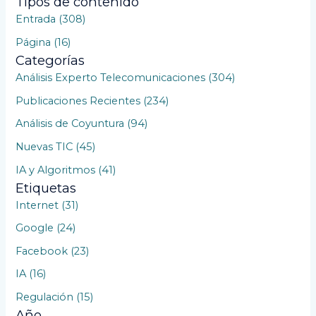
Tipos de contenido
s
Entrada (308)
c
Página (16)
a
Categorías
r
Análisis Experto Telecomunicaciones (304)
p
Publicaciones Recientes (234)
o
Análisis de Coyuntura (94)
r
Nuevas TIC (45)
:
IA y Algoritmos (41)
Etiquetas
Internet (31)
Google (24)
Facebook (23)
IA (16)
Regulación (15)
Año