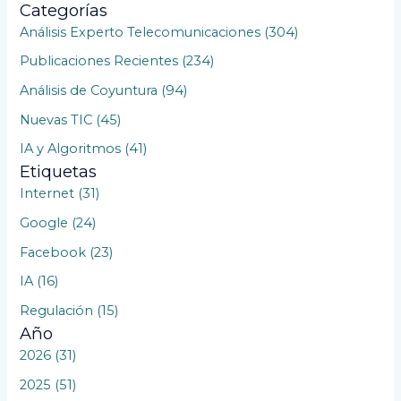
a
Categorías
r
Análisis Experto Telecomunicaciones (304)
p
Publicaciones Recientes (234)
o
Análisis de Coyuntura (94)
r
Nuevas TIC (45)
:
IA y Algoritmos (41)
Etiquetas
Internet (31)
Google (24)
Facebook (23)
IA (16)
Regulación (15)
Año
2026 (31)
2025 (51)