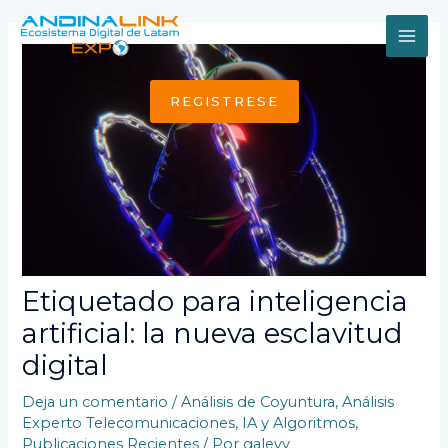
Ir
al
MAI
contenido
ME
REGISTRESE
Etiquetado para inteligencia
artificial: la nueva esclavitud
digital
Deja un comentario
/
Análisis de Coyuntura
,
Análisis
Experto Telecomunicaciones
,
IA y Algoritmos
,
Publicaciones Recientes
/ Por
galevy