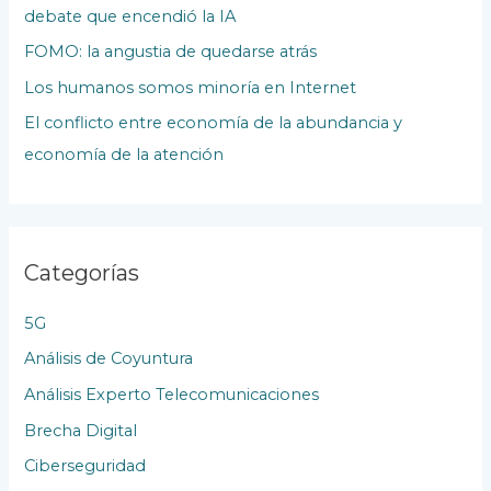
debate que encendió la IA
P
u
FOMO: la angustia de quedarse atrás
b
Los humanos somos minoría en Internet
l
El conflicto entre economía de la abundancia y
i
economía de la atención
c
a
c
Categorías
i
o
5G
n
Análisis de Coyuntura
e
Análisis Experto Telecomunicaciones
s
Brecha Digital
Ciberseguridad