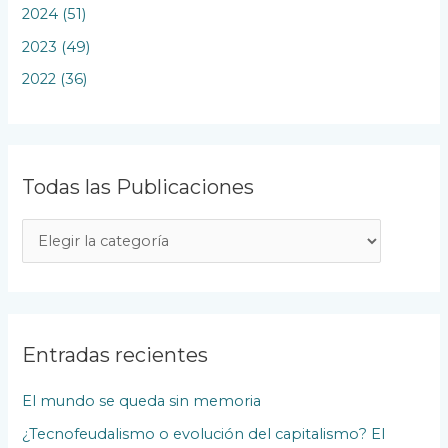
2024 (51)
2023 (49)
2022 (36)
Todas las Publicaciones
T
o
d
a
s
Entradas recientes
l
El mundo se queda sin memoria
a
¿Tecnofeudalismo o evolución del capitalismo? El
s