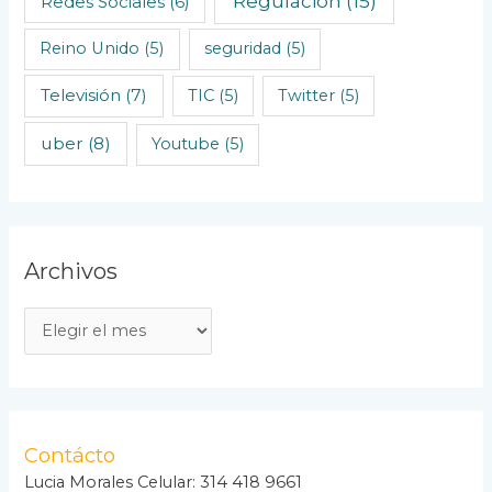
Regulación
(15)
Redes Sociales
(6)
Reino Unido
(5)
seguridad
(5)
Televisión
(7)
TIC
(5)
Twitter
(5)
uber
(8)
Youtube
(5)
Archivos
A
r
c
h
i
Contácto
v
Lucia Morales Celular: 314 418 9661