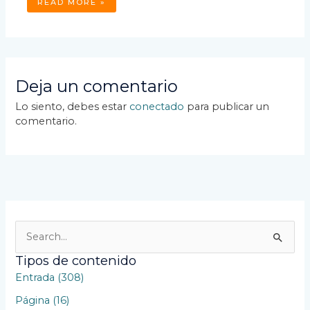
READ MORE »
Deja un comentario
Lo siento, debes estar
conectado
para publicar un
comentario.
B
u
Tipos de contenido
s
Entrada (308)
c
Página (16)