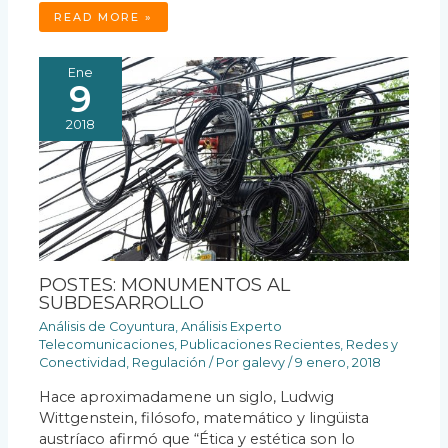
READ MORE »
Ene
9
2018
POSTES: MONUMENTOS AL
SUBDESARROLLO
Análisis de Coyuntura
,
Análisis Experto
Telecomunicaciones
,
Publicaciones Recientes
,
Redes y
Conectividad
,
Regulación
/ Por
galevy
/
9 enero, 2018
Hace aproximadamene un siglo, Ludwig
Wittgenstein, filósofo, matemático y lingüista
austríaco afirmó que “Ética y estética son lo