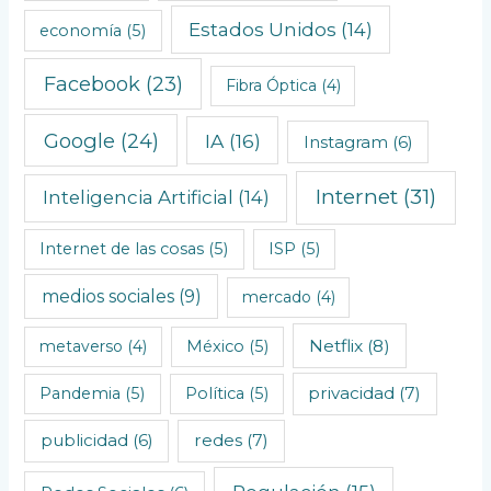
ó
Estados Unidos
(14)
economía
(5)
g
i
Facebook
(23)
Fibra Óptica
(4)
c
o
Google
(24)
IA
(16)
Instagram
(6)
s
Internet
(31)
Inteligencia Artificial
(14)
Internet de las cosas
(5)
ISP
(5)
medios sociales
(9)
mercado
(4)
Netflix
(8)
metaverso
(4)
México
(5)
privacidad
(7)
Pandemia
(5)
Política
(5)
redes
(7)
publicidad
(6)