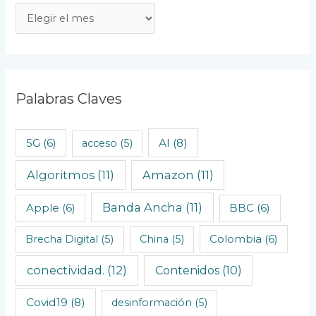
A
r
t
í
c
Palabras Claves
u
l
AI
(8)
5G
(6)
acceso
(5)
o
Algoritmos
(11)
Amazon
(11)
s
C
Banda Ancha
(11)
Apple
(6)
BBC
(6)
r
o
Brecha Digital
(5)
China
(5)
Colombia
(6)
n
conectividad.
(12)
Contenidos
(10)
o
l
Covid19
(8)
desinformación
(5)