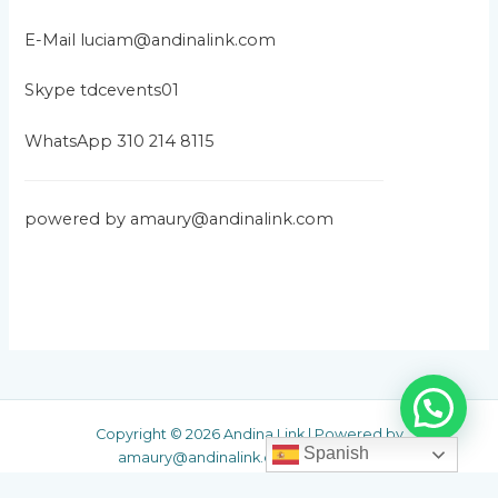
o
E-Mail luciam@andinalink.com
s
Skype tdcevents01
WhatsApp 310 214 8115
powered by amaury@andinalink.com
Copyright © 2026 Andina Link | Powered by
Spanish
amaury@andinalink.com Andina Link