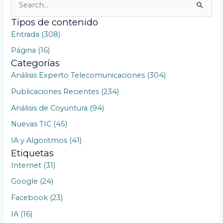
u
Tipos de contenido
s
Entrada (308)
c
Página (16)
a
Categorías
r
Análisis Experto Telecomunicaciones (304)
p
Publicaciones Recientes (234)
o
Análisis de Coyuntura (94)
r
Nuevas TIC (45)
:
IA y Algoritmos (41)
Etiquetas
Internet (31)
Google (24)
Facebook (23)
IA (16)