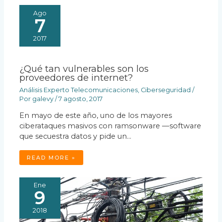
Ago
7
2017
¿Qué tan vulnerables son los
proveedores de internet?
Análisis Experto Telecomunicaciones
,
Ciberseguridad
/
Por
galevy
/
7 agosto, 2017
En mayo de este año, uno de los mayores
ciberataques masivos con ramsonware —software
que secuestra datos y pide un…
READ MORE »
Ene
9
2018