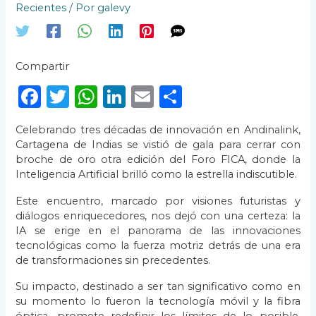
Recientes
/ Por
galevy
Compartir
F
T
W
Li
E
C
a
w
h
n
m
o
Celebrando tres décadas de innovación en Andinalink,
c
it
a
k
ai
m
Cartagena de Indias se vistió de gala para cerrar con
e
te
ts
e
l
p
broche de oro otra edición del Foro FICA, donde la
Inteligencia Artificial brilló como la estrella indiscutible.
b
r
A
dI
ar
Este encuentro, marcado por visiones futuristas y
o
p
n
ti
diálogos enriquecedores, nos dejó con una certeza: la
o
p
r
IA se erige en el panorama de las innovaciones
tecnológicas como la fuerza motriz detrás de una era
k
de transformaciones sin precedentes.
Su impacto, destinado a ser tan significativo como en
su momento lo fueron la tecnología móvil y la fibra
óptica, promete redefinir los límites de lo posible,