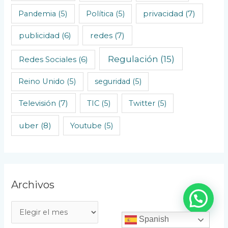
privacidad
(7)
Pandemia
(5)
Política
(5)
redes
(7)
publicidad
(6)
Regulación
(15)
Redes Sociales
(6)
Reino Unido
(5)
seguridad
(5)
Televisión
(7)
TIC
(5)
Twitter
(5)
uber
(8)
Youtube
(5)
Archivos
A
Spanish
r