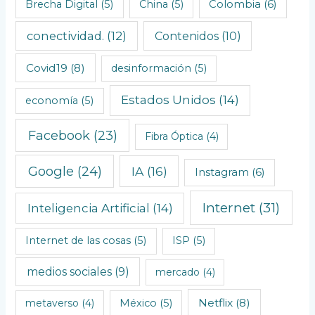
o
Brecha Digital
(5)
China
(5)
Colombia
(6)
n
conectividad.
(12)
Contenidos
(10)
o
l
Covid19
(8)
desinformación
(5)
ó
Estados Unidos
(14)
economía
(5)
g
i
Facebook
(23)
Fibra Óptica
(4)
c
o
Google
(24)
IA
(16)
Instagram
(6)
s
Internet
(31)
Inteligencia Artificial
(14)
Internet de las cosas
(5)
ISP
(5)
medios sociales
(9)
mercado
(4)
Netflix
(8)
metaverso
(4)
México
(5)