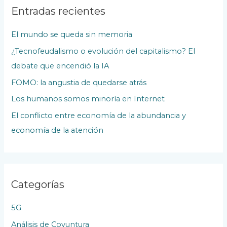
s
Entradas recientes
l
El mundo se queda sin memoria
a
¿Tecnofeudalismo o evolución del capitalismo? El
s
debate que encendió la IA
P
u
FOMO: la angustia de quedarse atrás
b
Los humanos somos minoría en Internet
l
El conflicto entre economía de la abundancia y
i
economía de la atención
c
a
c
Categorías
i
o
5G
n
Análisis de Coyuntura