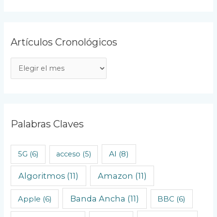
Artículos Cronológicos
A
r
t
í
c
Palabras Claves
u
l
AI
(8)
5G
(6)
acceso
(5)
o
Algoritmos
(11)
Amazon
(11)
s
C
Banda Ancha
(11)
Apple
(6)
BBC
(6)
r