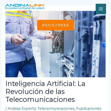
Ir
al
MAI
contenido
ME
REGISTRESE
Inteligencia Artificial: La
Revolución de las
Telecomunicaciones
/
Análisis Experto Telecomunicaciones
,
Publicaciones